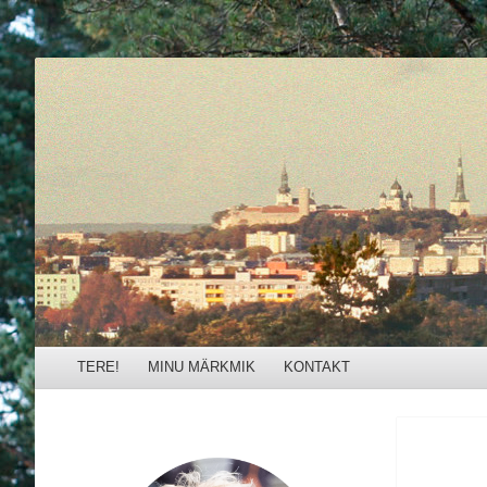
Külli Urb
Menu
Skip to content
TERE!
MINU MÄRKMIK
KONTAKT