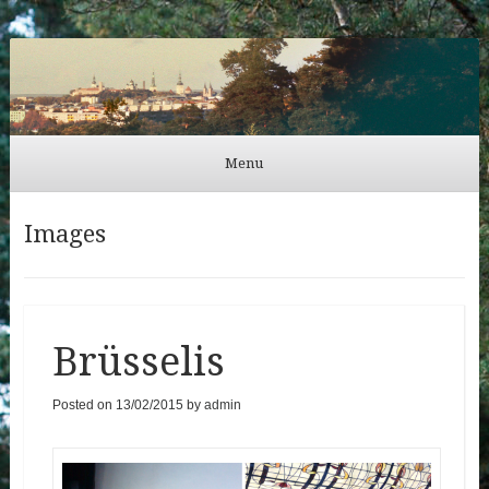
Külli Urb
Menu
Skip to content
Images
Brüsselis
Posted on
13/02/2015
by
admin