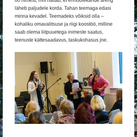
60 nimest, mis näitab, et erihoolekande areng
läheb paljudele korda. Tahan teemaga edasi
minna kevadel. Teemadeks võiksid olla –
kohaliku omavalitsuse ja riigi koostöö, milline
saab olema liitpuuetega inimeste saatus,
teenuste kättesaadavus, taskukohasus jne.