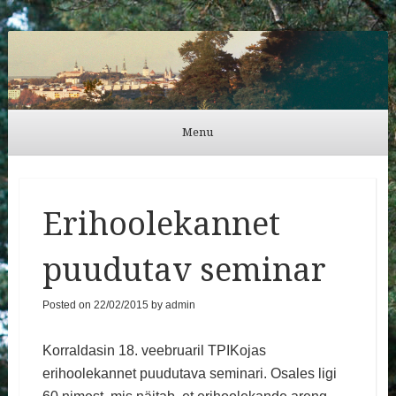
Külli Urb
Menu
Skip to content
Erihoolekannet
puudutav seminar
Posted on
22/02/2015
by
admin
Korraldasin 18. veebruaril TPIKojas
erihoolekannet puudutava seminari. Osales ligi