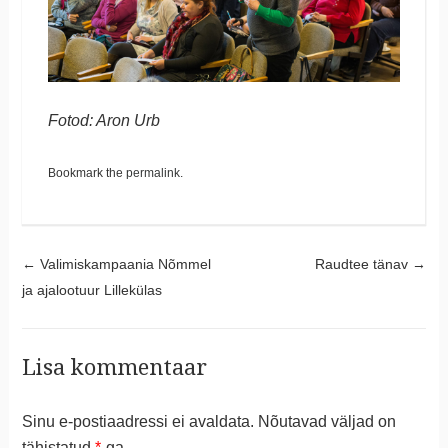
Fotod: Aron Urb
Bookmark the
permalink
.
Post navigation
←
Valimiskampaania Nõmmel
Raudtee tänav
→
ja ajalootuur Lillekülas
Lisa kommentaar
Sinu e-postiaadressi ei avaldata.
Nõutavad väljad on
tähistatud
*
-ga