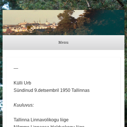
Külli Urb
Menu
Skip to content
—
Külli Urb
Sündinud 9.detsembril 1950 Tallinnas
Kuuluvus:
Tallinna Linnavolikogu liige