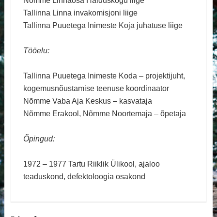
Nõmme Linnaosa Halduskogu liige
Tallinna Linna invakomisjoni liige
Tallinna Puuetega Inimeste Koja juhatuse liige
Tööelu:
Tallinna Puuetega Inimeste Koda – projektijuht,
kogemusnõustamise teenuse koordinaator
Nõmme Vaba Aja Keskus – kasvataja
Nõmme Erakool, Nõmme Noortemaja – õpetaja
Õpingud:
1972 – 1977 Tartu Riiklik Ülikool, ajaloo
teaduskond, defektoloogia osakond